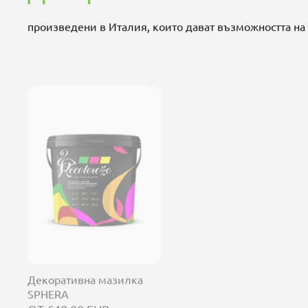
произведени в Италия, които дават възможността на
ДОБАВЯНЕ КЪМ
ДОБАВЯНЕ КЪМ
КОЛИЧКАТА
КОЛИЧКАТА
Де
Декоративна мазилка
Декоративна мазилка
SM
SMART FINE BASE
SPHERA
€1
€125,00 EUR
ОТ €48,00 EUR
1 kg
2.5 kg