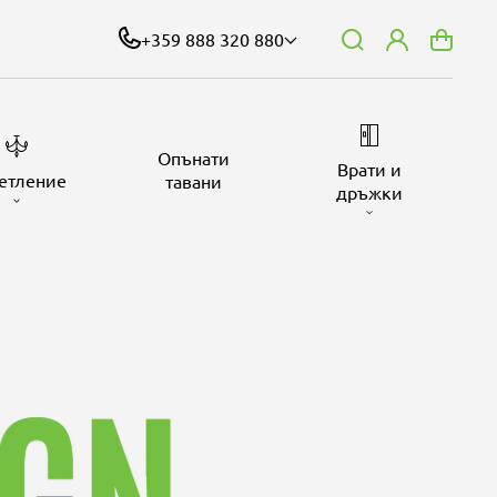
+359 888 320 880
Влизане
Количк
Опънати
Врати и
етление
тавани
дръжки