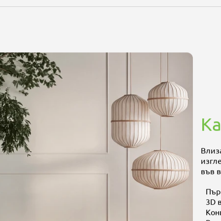
Ка
Влиза
изгл
във 
Пър
3D 
Кон