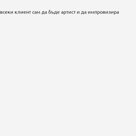
 всеки клиент сам да бъде артист и да импровизира
ДОБА
ДОБАВЯНЕ КЪМ
ДОБАВЯНЕ КЪМ
КО
КОЛИЧКАТА
КОЛИЧКАТА
Декоратив
Декоративна мазилка
коративна мазилка
SHINE
SILK
ART BASE
ОТ €23,0
ОТ €59,00 EUR
35,00 EUR
1 kg
1 kg
2.5 kg