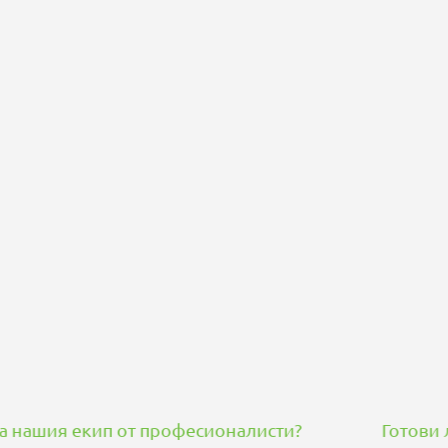
ип от професионалисти?
Готови ли сте да п