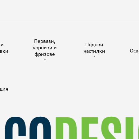
Первази,
ни
Подови
корнизи и
Осв
вки
настилки
фризове
ция