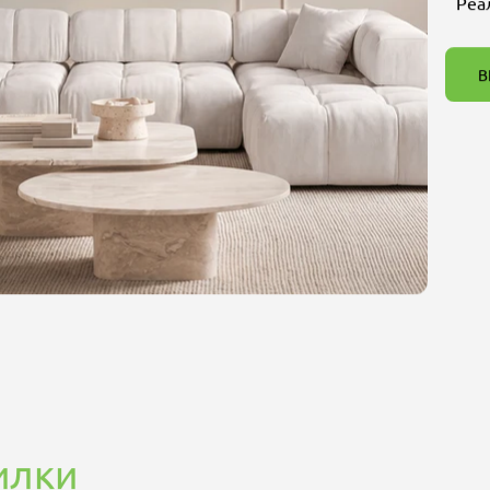
Реа
В
илки