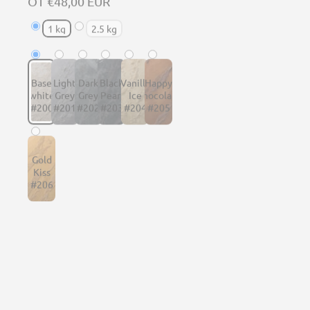
Base
Light
Dark
Black
Vanilla
Happy
white
Grey
Grey
Pearl
Ice
Chocolate
#200
#201
#202
#203
#204
#205
Gold
Kiss
#206
ПОКАЖИ ВСИЧКИ